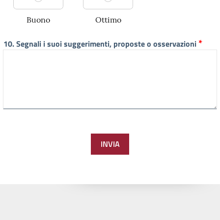
Buono
Ottimo
i
*
10. Segnali i suoi suggerimenti, proposte o osservazioni
n
d
i
c
a
z
i
o
n
INVIA
i
,
*
s
u
l