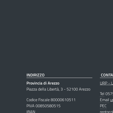
INDIRIZZO
CONTA
Provincia di Arezzo
URP - Uf
Piazza della Libertà, 3 - 52100 Arezzo
Tel
057
Codice Fiscale 80000610511
Email
u
PIVA 00850580515
PEC
IBAN
protoco