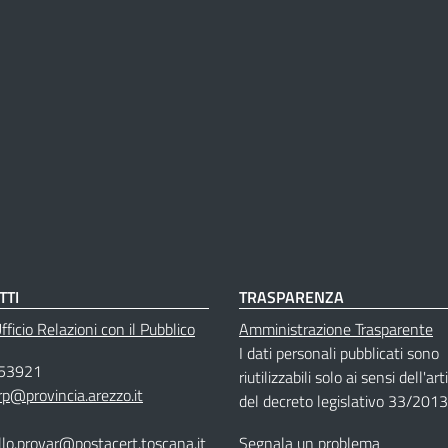
TTI
TRASPARENZA
ficio Relazioni con il Pubblico
Amministrazione Trasparente
I dati personali pubblicati sono
53921
riutilizzabili solo ai sensi dell'ar
rp@provincia.arezzo.it
del decreto legislativo 33/2013
llo.provar@postacert.toscana.it
Segnala un problema