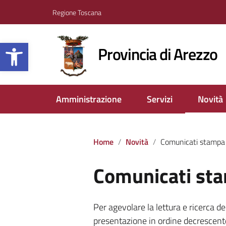
Regione Toscana
Apri la barra degli strumenti
Provincia di Arezzo
Amministrazione
Servizi
Novità
Home
Novità
Comunicati stampa
Comunicati st
Per agevolare la lettura e ricerca
presentazione in ordine decrescente