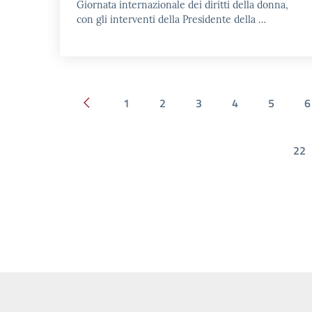
Giornata internazionale dei diritti della donna,
con gli interventi della Presidente della …
1
2
3
4
5
6
Pagina precedente
22