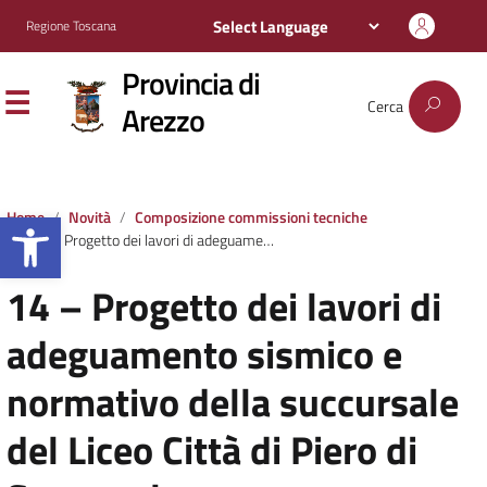
Regione Toscana
Provincia di
Cerca
Arezzo
Apri la barra degli strumenti
Home
Novità
Composizione commissioni tecniche
14 – Progetto dei lavori di adeguamento sismico e normativo della succursale del Liceo Città di Piero di Sansepolcro
14 – Progetto dei lavori di
adeguamento sismico e
normativo della succursale
del Liceo Città di Piero di