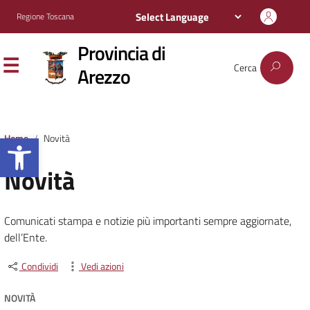
Regione Toscana
Provincia di
Cerca
Arezzo
Apri la barra degli strumenti
Home
Novità
Novità
Comunicati stampa e notizie più importanti sempre aggiornate,
dell’Ente.
Condividi
Vedi azioni
NOVITÀ