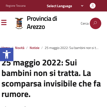
Regione Toscana
Provincia di
Cerca
Arezzo
Apri la barra degli strumenti
Home
Novità
Notizie
25 maggio 2022: Sui bambini non si tratta. La scomparsa invisibile che fa rumore.
25 maggio 2022: Sui
bambini non si tratta. La
scomparsa invisibile che fa
rumore.