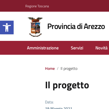
Regione Toscana
Apri la barra degli strumenti
Provincia di Arezzo
Amministrazione
Servizi
Novità
Home
Il progetto
Il progetto
Data:
19 Maggio 2021