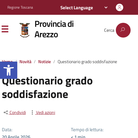
Regione Toscana
Provincia di
Cerca
Arezzo
Apri la barra degli strumenti
Home
Novità
Notizie
Questionario grado soddisfazione
Questionario grado
soddisfazione
Condividi
Vedi azioni
Data:
Tempo di lettura:
20 Aprile 2026
< 1
min