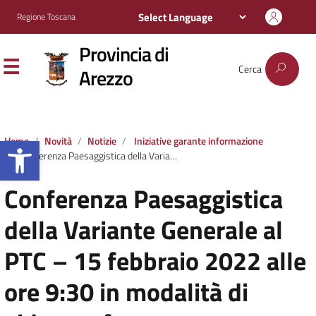
Regione Toscana
Provincia di
Cerca
Arezzo
Apri la barra degli strumenti
Home
Novità
Notizie
Iniziative garante informazione
Conferenza Paesaggistica della Variante Generale al PTC – 15 febbraio 2022 alle ore 9:30 in modalità di videoconferenza
Conferenza Paesaggistica
della Variante Generale al
PTC – 15 febbraio 2022 alle
ore 9:30 in modalità di