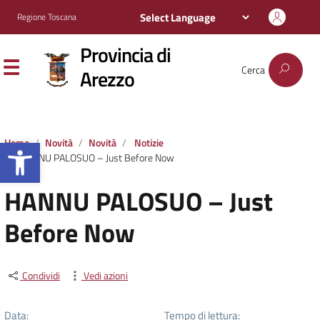
Regione Toscana
Provincia di
Cerca
Arezzo
Apri la barra degli strumenti
Home
Novità
Novità
Notizie
HANNU PALOSUO – Just Before Now
HANNU PALOSUO – Just
Before Now
Condividi
Vedi azioni
Data:
Tempo di lettura: