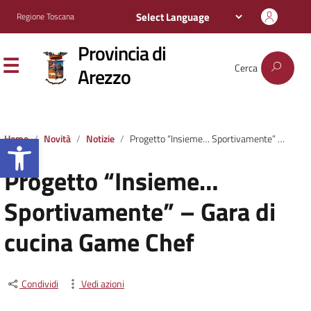
Regione Toscana
Provincia di
Cerca
Arezzo
Apri la barra degli strumenti
Home
Novità
Notizie
Progetto “Insieme… Sportivamente” – Gara di cucina Game Chef
Progetto “Insieme…
Sportivamente” – Gara di
cucina Game Chef
Condividi
Vedi azioni