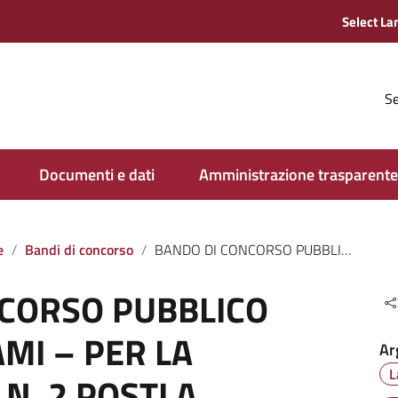
Se
Documenti e dati
Amministrazione trasparente
e
Bandi di concorso
BANDO DI CONCORSO PUBBLICO – PER SOLI ESAMI – PER LA COPERTURA DI N. 2 POSTI A TEMPO INDETERMINATO E PIENO DI PROFILO PROFESSIONALE “TECNICO” (AREA FUNZIONARI ED ELEVATA QUALIFICAZIONE), DI CUI UNA UNITÀ PER IL SETTORE “VIABILITÀ E LAVORI PUBBLICI” E L’ALTRA PER IL SETTORE “EDILIZIA E PIANIFICAZIONE TERRITORIALE”. (CODICE INPA: CONC_PUBB_2_FUNZ_TEC).
CORSO PUBBLICO
AMI – PER LA
Ar
L
N. 2 POSTI A