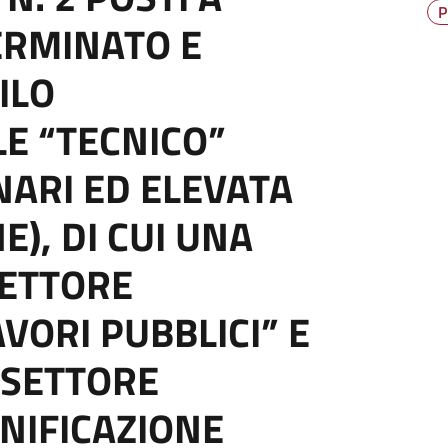
P
ERMINATO E
ILO
E “TECNICO”
NARI ED ELEVATA
E), DI CUI UNA
SETTORE
AVORI PUBBLICI” E
L SETTORE
ANIFICAZIONE