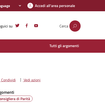
Accedi all'area personale
guici su
Cerca
Tutti gli argomenti
Condividi
Vedi azioni
gomenti
onsigliera di Parità