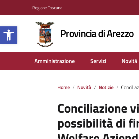
Regione Toscana
Apri la barra degli strumenti
Provincia di Arezzo
Amministrazione
Servizi
Novità
Home
Novità
Notizie
Conciliazione vita-lav
Conciliazione v
possibilità di fi
Welfare Aziend