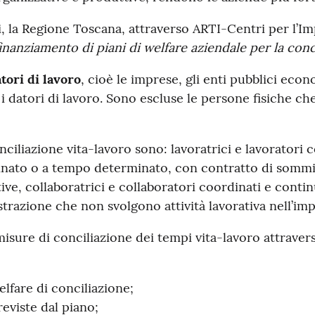
i, la Regione Toscana, attraverso ARTI-Centri per l’Imp
finanziamento di piani di
w
elfare
a
ziendale per la conc
atori di lavoro
, cioè le imprese, gli enti pubblici econo
i i datori di lavoro. Sono escluse le persone fisiche ch
ciliazione vita-lavoro sono: lavoratrici e lavoratori 
nato o a tempo determinato, con contratto di sommin
ve, collaboratrici e collaboratori coordinati e continu
razione che non svolgono attività lavorativa nell’impr
misure di conciliazione dei tempi vita-lavoro attraver
elfare di conciliazione;
eviste dal piano;