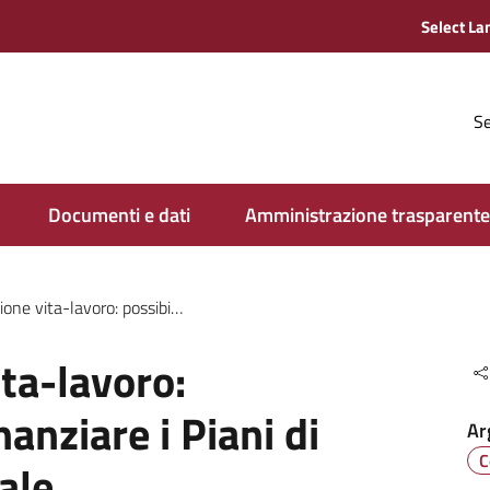
Se
Documenti e dati
Amministrazione trasparente
oro: possibilità di finanziare i Piani di Welfare Aziendale
ita-lavoro:
nanziare i Piani di
Ar
C
ale