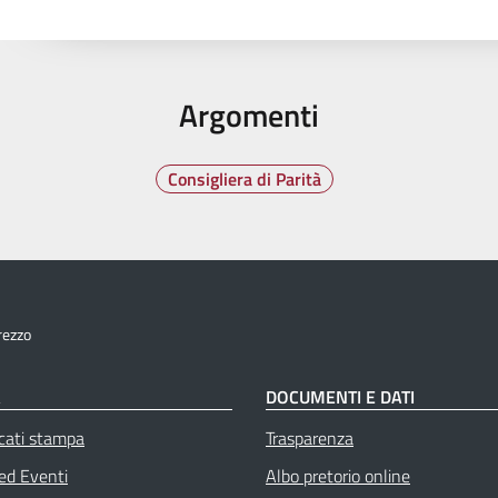
Argomenti
Consigliera di Parità
rezzo
À
DOCUMENTI E DATI
cati stampa
Trasparenza
 ed Eventi
Albo pretorio online