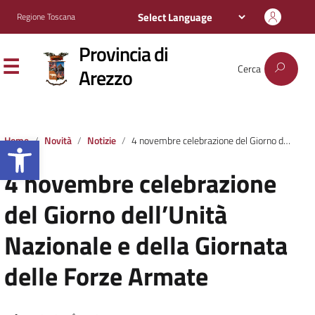
Regione Toscana
Provincia di
Cerca
Arezzo
Apri la barra degli strumenti
Home
Novità
Notizie
4 novembre celebrazione del Giorno dell’Unità Nazionale e della Giornata delle Forze Armate
4 novembre celebrazione
del Giorno dell’Unità
Nazionale e della Giornata
delle Forze Armate