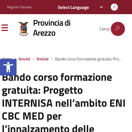
Regione Toscana
Provincia di
Cerca
Arezzo
Apri la barra degli strumenti
Home
Novità
Notizie
Bando corso formazione gratuita: Progetto INTERNISA nell’ambito ENI CBC MED per l’innalzamento delle competenze digitale delle donne
Bando corso formazione
gratuita: Progetto
INTERNISA nell’ambito ENI
CBC MED per
l’innalzamento delle