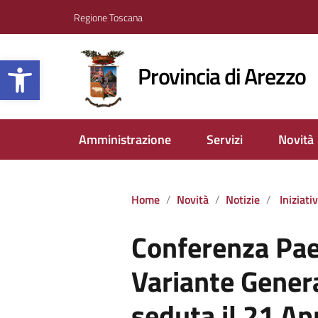
Regione Toscana
Apri la barra degli strumenti
Provincia di Arezzo
Amministrazione
Servizi
Novità
Home
Novità
Notizie
Iniziat
Conferenza Pae
Variante Genera
seduta il 21 Ap