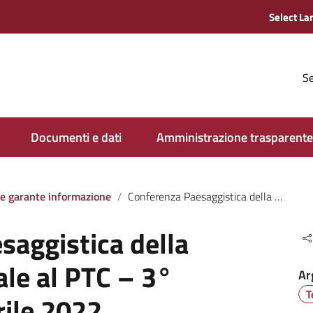
Se
Documenti e dati
Amministrazione trasparente
ive garante informazione
Conferenza Paesaggistica della Variante Generale al PTC – 3° seduta il 21 Aprile 2022
saggistica della
le al PTC – 3°
Ar
T
rile 2022