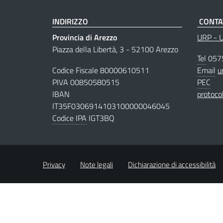
INDIRIZZO
CONTA
Provincia di Arezzo
URP - Uf
Piazza della Libertà, 3 - 52100 Arezzo
Tel
057
Codice Fiscale 80000610511
Email
u
PIVA 00850580515
PEC
IBAN
protoco
IT35F0306914103100000046045
Codice IPA
IGT3BQ
Privacy
Note legali
Dichiarazione di accessibilità