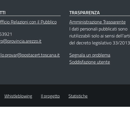
TTI
TRASPARENZA
ficio Relazioni con il Pubblico
Amministrazione Trasparente
I dati personali pubblicati sono
53921
riutilizzabili solo ai sensi dell'ar
rp@provincia.arezzo.it
del decreto legislativo 33/2013
llo.provar@postacert.toscana.it
Segnala un problema
Soddisfazione utente
Whistleblowing
Il progetto
Statistiche