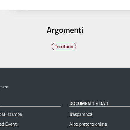
Argomenti
Territorio
rezzo
À
DOCUMENTI E DATI
cati stampa
Trasparenza
 ed Eventi
Albo pretorio online