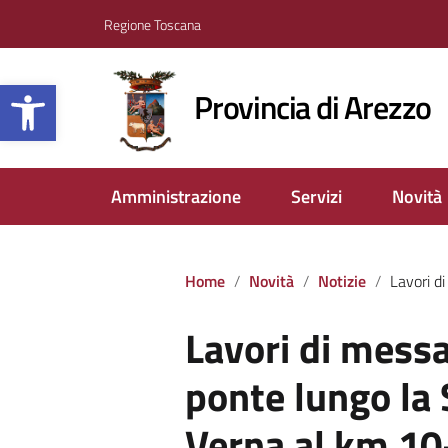
Regione Toscana
Apri la barra degli strumenti
Provincia di Arezzo
Amministrazione
Servizi
Novità
Home
Novità
Notizie
Lavori di messa in sicurezza del po
Lavori di messa
ponte lungo la
Verna al km 1