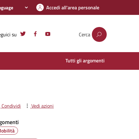
Accedi all'area personale
guici su
Cerca
Tutti gli argomenti
Condividi
Vedi azioni
gomenti
obilità