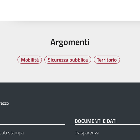
Argomenti
Mobilità
Sicurezza pubblica
Territorio
rezzo
À
DOCUMENTI E DATI
cati stampa
Trasparenza