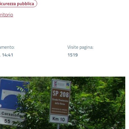
icurezza pubblica
ritorio
amento:
Visite pagina:
, 14:41
1519