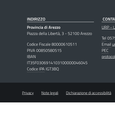
INDIRIZZO
CONTA
Provincia di Arezzo
URP - Uf
Piazza della Libertà, 3 - 52100 Arezzo
Tel
057
Codice Fiscale 80000610511
Email
u
PIVA 00850580515
PEC
IBAN
protoco
IT35F0306914103100000046045
Codice IPA
IGT3BQ
Privacy
Note legali
Dichiarazione di accessibilità