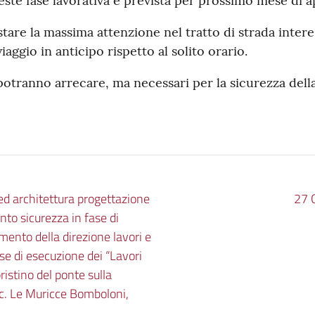
ueste fase lavorativa è prevista per prossimo mese di ap
estare la massima attenzione nel tratto di strada interes
iaggio in anticipo rispetto al solito orario.
potranno arrecare, ma necessari per la sicurezza della 
 ed architettura progettazione
27 
nto sicurezza in fase di
mento della direzione lavori e
se di esecuzione dei “Lavori
ristino del ponte sulla
c. Le Muricce Bomboloni,