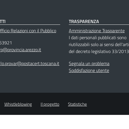
TTI
TRASPARENZA
ficio Relazioni con il Pubblico
Amministrazione Trasparente
I dati personali pubblicati sono
53921
riutilizzabili solo ai sensi dell'ar
rp@provincia.arezzo.it
del decreto legislativo 33/2013
llo.provar@postacert.toscana.it
Segnala un problema
Soddisfazione utente
Whistleblowing
Il progetto
Statistiche