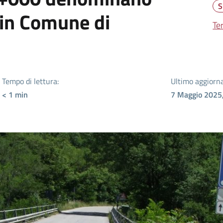
S
in Comune di
Ter
Tempo di lettura:
Ultimo aggiorn
< 1
min
7 Maggio 2025