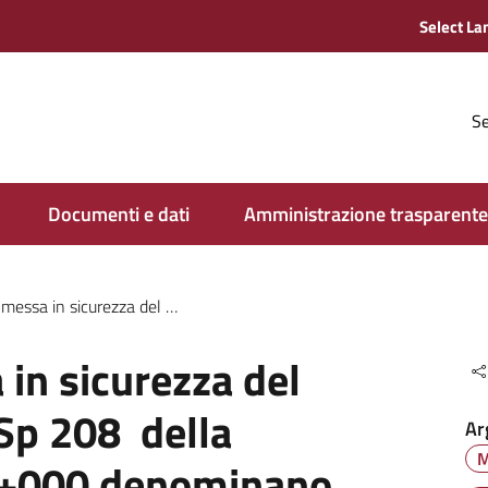
Se
Documenti e dati
Amministrazione trasparente
nte lungo la Sp 208 della Verna al km 10+000 denominano “Ponte Rosso” in Comune di Bibbiena
 in sicurezza del
 Sp 208 della
Ar
M
0+000 denominano