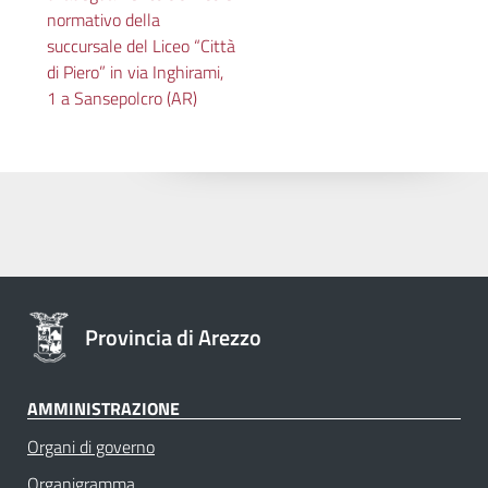
normativo della
succursale del Liceo “Città
di Piero” in via Inghirami,
1 a Sansepolcro (AR)
Provincia di Arezzo
AMMINISTRAZIONE
Organi di governo
Organigramma