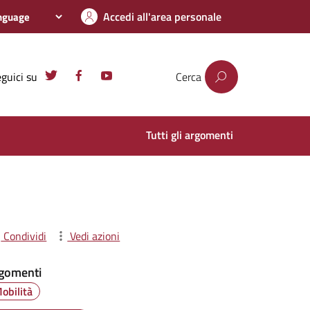
Accedi all'area personale
guici su
Cerca
Tutti gli argomenti
Condividi
Vedi azioni
gomenti
obilità