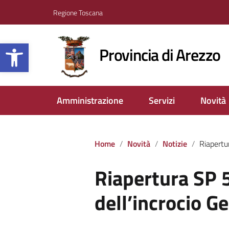
Regione Toscana
Apri la barra degli strumenti
Provincia di Arezzo
Amministrazione
Servizi
Novità
Home
Novità
Notizie
Riapertura SP 59
Riapertura SP 
dell’incrocio G