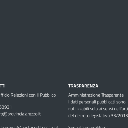
TTI
TRASPARENZA
ficio Relazioni con il Pubblico
Amministrazione Trasparente
I dati personali pubblicati sono
53921
riutilizzabili solo ai sensi dell'ar
rp@provincia.arezzo.it
del decreto legislativo 33/2013
llo.provar@postacert.toscana.it
Segnala un problema