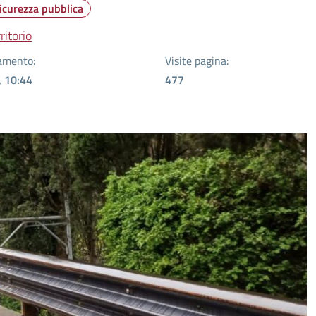
icurezza pubblica
ritorio
amento:
Visite pagina:
, 10:44
477