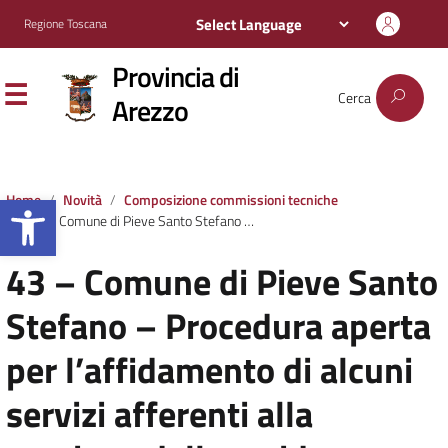
Regione Toscana
Provincia di
Cerca
Arezzo
Apri la barra degli strumenti
Home
Novità
Composizione commissioni tecniche
43 – Comune di Pieve Santo Stefano – Procedura aperta per l’affidamento di alcuni servizi afferenti alla gestione della residenza sanitaria assistita (RSA) per anziani “Paolo e Isolina Biozzi” del Comune di Pieve Santo Stefano per un periodo di 5 anni
43 – Comune di Pieve Santo
Stefano – Procedura aperta
per l’affidamento di alcuni
servizi afferenti alla