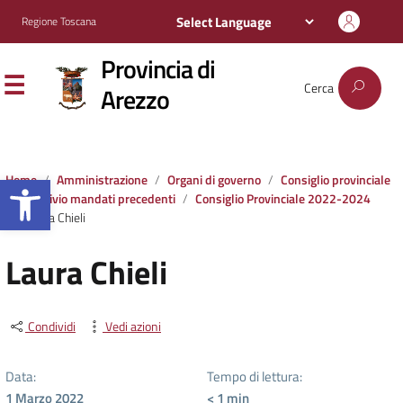
Regione Toscana
Provincia di
Cerca
Arezzo
Apri la barra degli strumenti
Home
Amministrazione
Organi di governo
Consiglio provinciale
Archivio mandati precedenti
Consiglio Provinciale 2022-2024
Laura Chieli
Laura Chieli
Condividi
Vedi azioni
Data:
Tempo di lettura:
1 Marzo 2022
< 1
min