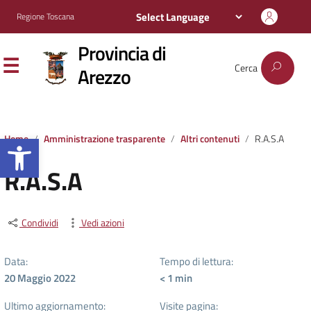
Regione Toscana
Provincia di
Cerca
Arezzo
Apri la barra degli strumenti
Home
Amministrazione trasparente
Altri contenuti
R.A.S.A
R.A.S.A
Condividi
Vedi azioni
Data:
Tempo di lettura:
20 Maggio 2022
< 1
min
Ultimo aggiornamento:
Visite pagina: