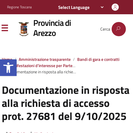
Regione Toscana
Provincia di
Cerca
Arezzo
Apri la barra degli strumenti
Home
Amministrazione trasparente
Bandi di gara e contratti
Manifestazioni d’interesse per Partenariati Pubblico-Privati
Documentazione in risposta alla richiesta di accesso prot. 27681 del 9/10/2025
Documentazione in risposta
alla richiesta di accesso
prot. 27681 del 9/10/2025