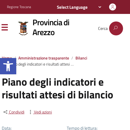
Regione Toscana
Provincia di
Cerca
Arezzo
Apri la barra degli strumenti
Home
Amministrazione trasparente
Bilanci
Piano degli indicatori e risultati attesi di bilancio
Piano degli indicatori e
risultati attesi di bilancio
Condividi
Vedi azioni
Data:
Tempo di lettura: