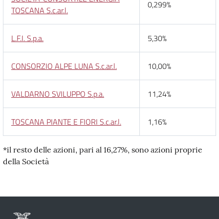
0,299%
TOSCANA S.c.ar.l.
L.F.I. S.p.a.
5,30%
CONSORZIO ALPE LUNA S.c.ar.l.
10,00%
VALDARNO SVILUPPO S.p.a.
11,24%
TOSCANA PIANTE E FIORI S.c.ar.l.
1,16%
*il resto delle azioni, pari al 16,27%, sono azioni proprie
della Società