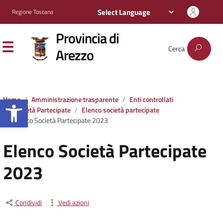
Regione Toscana
Provincia di
Cerca
Arezzo
Apri la barra degli strumenti
Home
Amministrazione trasparente
Enti controllati
Società Partecipate
Elenco società partecipate
Elenco Società Partecipate 2023
Elenco Società Partecipate
2023
Condividi
Vedi azioni