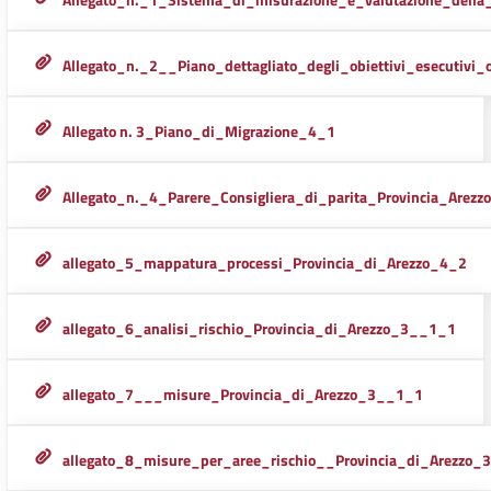
Allegato_n._2__Piano_dettagliato_degli_obiettivi_esecutivi
Allegato n. 3_Piano_di_Migrazione_4_1
Allegato_n._4_Parere_Consigliera_di_parita_Provincia_Arez
allegato_5_mappatura_processi_Provincia_di_Arezzo_4_2
allegato_6_analisi_rischio_Provincia_di_Arezzo_3__1_1
allegato_7___misure_Provincia_di_Arezzo_3__1_1
allegato_8_misure_per_aree_rischio__Provincia_di_Arezzo