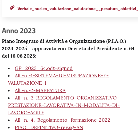
Verbale_nucleo_valutazione_valutazione__pesatura_obiett
Anno 2023
Piano Integrato di Attività e Organizzazione (P.I.A.O.)
2023-2025 – approvato con Decreto del Presidente n. 64
del 16.06.2023:
GP_2023_64.odt-signed
All.-n.-1-SISTEMA-DI-MISURAZIONE-E-
VALUTAZIONE-1
All.-n.-2-MAPPATURA
All.-n.-3-REGOLAMENTO-ORGANIZZATIVO-
PRESTAZIONE-LAVORATIVA-IN-MODALITA-DI-
LAVORO-AGILE
All.-n.-4.-Regolamento_formazione-2022
PIAO_DEFINITIVO-rev.sg-AN