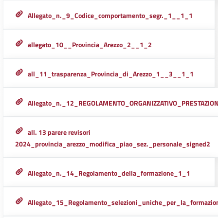
Allegato_n._9_Codice_comportamento_segr._1__1_1
allegato_10__Provincia_Arezzo_2__1_2
all_11_trasparenza_Provincia_di_Arezzo_1__3__1_1
Allegato_n._12_REGOLAMENTO_ORGANIZZATIVO_PRESTAZIO
all. 13 parere revisori
2024_provincia_arezzo_modifica_piao_sez._personale_signed2
Allegato_n._14_Regolamento_della_formazione_1_1
Allegato_15_Regolamento_selezioni_uniche_per_la_formazio