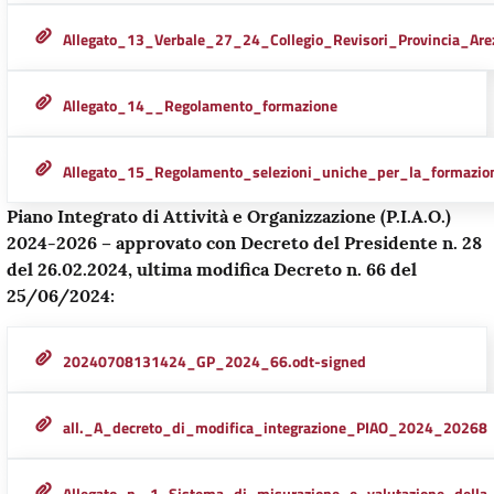
Allegato_13_Verbale_27_24_Collegio_Revisori_Provincia_Ar
Allegato_14__Regolamento_formazione
Allegato_15_Regolamento_selezioni_uniche_per_la_formazio
Piano Integrato di Attività e Organizzazione (P.I.A.O.)
2024-2026 – approvato con Decreto del Presidente n. 28
del 26.02.2024, ultima modifica Decreto n. 66 del
25/06/2024:
20240708131424_GP_2024_66.odt-signed
all._A_decreto_di_modifica_integrazione_PIAO_2024_20268
Allegato_n._1_Sistema_di_misurazione_e_valutazione_dell