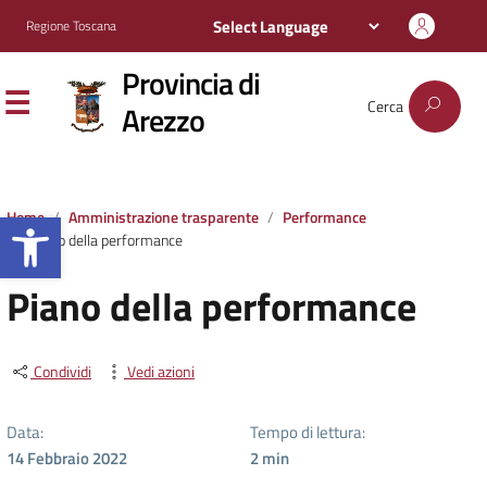
Regione Toscana
Provincia di
Cerca
Arezzo
Apri la barra degli strumenti
Home
Amministrazione trasparente
Performance
Piano della performance
Piano della performance
Condividi
Vedi azioni
Data:
Tempo di lettura:
14 Febbraio 2022
2
min