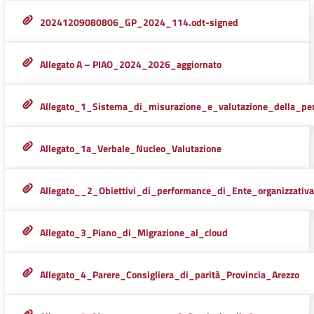
20241209080806_GP_2024_114.odt-signed
Allegato A – PIAO_2024_2026_aggiornato
Allegato_1_Sistema_di_misurazione_e_valutazione_della_pe
Allegato_1a_Verbale_Nucleo_Valutazione
Allegato__2_Obiettivi_di_performance_di_Ente_organizzat
Allegato_3_Piano_di_Migrazione_al_cloud
Allegato_4_Parere_Consigliera_di_parità_Provincia_Arezzo