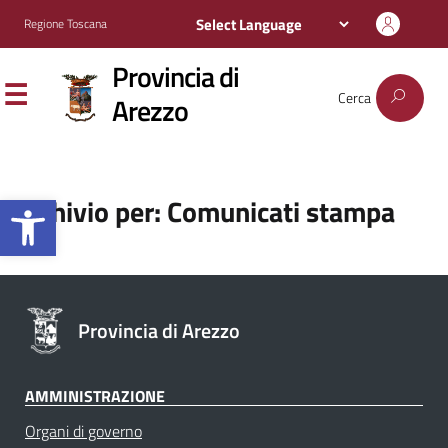
Regione Toscana
Provincia di
Cerca
Arezzo
Apri la barra degli strumenti
Archivio per: Comunicati stampa
Provincia di Arezzo
AMMINISTRAZIONE
Organi di governo