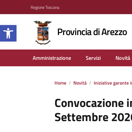
Regione Toscana
Apri la barra degli strumenti
Provincia di Arezzo
Amministrazione
Servizi
Novità
Home
Novità
Iniziative garante
Convocazione i
Settembre 202