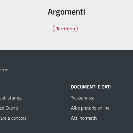
Argomenti
Territorio
rezzo
À
DOCUMENTI E DATI
cati stampa
Trasparenza
 ed Eventi
Albo pretorio online
gare e concorsi
Atti normativi