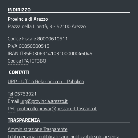
INDIRIZZO
Provincia di Arezzo
Piazza della Libertà, 3 - 52100 Arezzo
Codice Fiscale 80000610511
PIVA 00850580515
IBAN IT35F0306914103100000046045
Codice IPA
IGT3BQ
CONTATTI
URP - Ufficio Relazioni con il Pubblico
Tel
05753921
Email
urp@provincia.arezzo.it
PEC
protocollo.provar@postacert.toscana.it
TRASPARENZA
Amministrazione Trasparente
I dati personali pubblicati sono riutilizzabili solo ai sensi