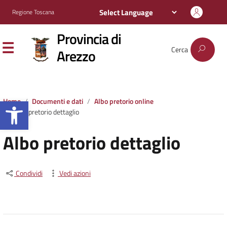
Regione Toscana
Provincia di
Cerca
Arezzo
Apri la barra degli strumenti
Home
Documenti e dati
Albo pretorio online
Albo pretorio dettaglio
Albo pretorio dettaglio
Condividi
Vedi azioni