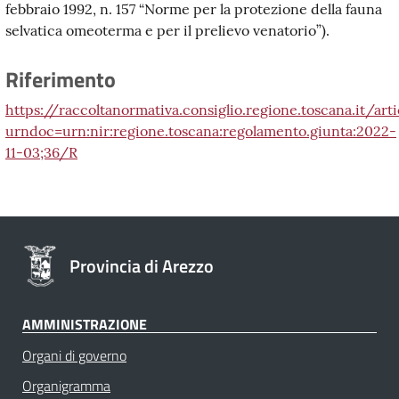
febbraio 1992, n. 157 “Norme per la protezione della fauna
selvatica omeoterma e per il prelievo venatorio”).
Riferimento
https://raccoltanormativa.consiglio.regione.toscana.it/arti
urndoc=urn:nir:regione.toscana:regolamento.giunta:2022-
11-03;36/R
Provincia di Arezzo
AMMINISTRAZIONE
Organi di governo
Organigramma