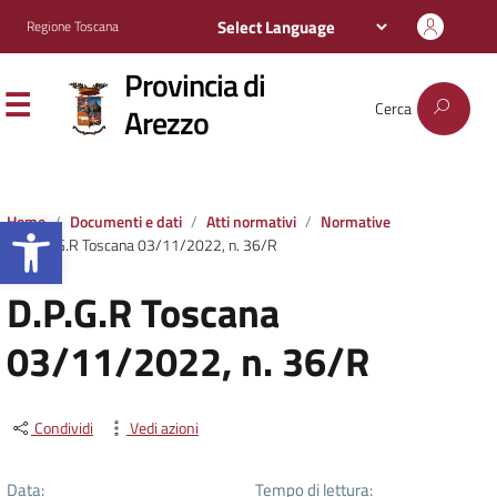
Regione Toscana
Provincia di
Cerca
Arezzo
Apri la barra degli strumenti
Home
Documenti e dati
Atti normativi
Normative
D.P.G.R Toscana 03/11/2022, n. 36/R
D.P.G.R Toscana
03/11/2022, n. 36/R
Condividi
Vedi azioni
Data:
Tempo di lettura: