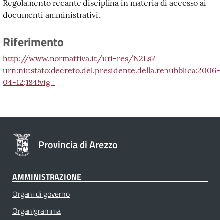
Regolamento recante disciplina in materia di accesso ai
documenti amministrativi.
Riferimento
http://www.normattiva.it/uri-res/N2Ls?
urn:nir:stato:decreto.del.presidente.della.repubblica:2006-
04-12;184!vig=
Provincia di Arezzo
AMMINISTRAZIONE
Organi di governo
Organigramma