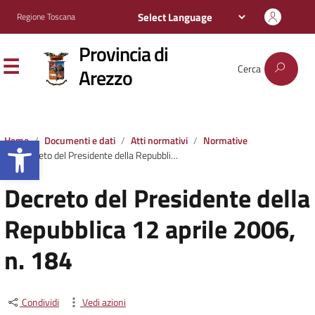
Regione Toscana
Provincia di
Cerca
Arezzo
Apri la barra degli strumenti
Home
Documenti e dati
Atti normativi
Normative
Decreto del Presidente della Repubblica 12 aprile 2006, n. 184
Decreto del Presidente della
Repubblica 12 aprile 2006,
n. 184
Condividi
Vedi azioni