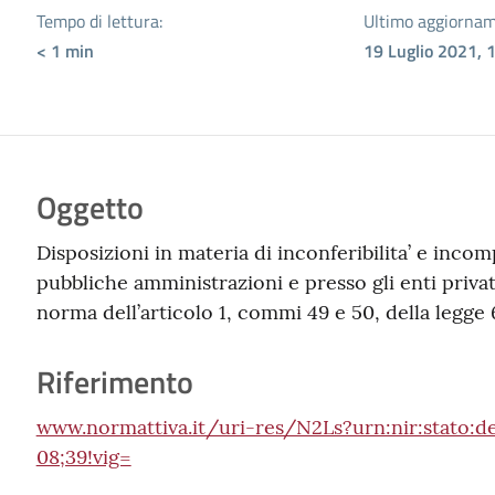
Tempo di lettura:
Ultimo aggiornam
< 1
min
19 Luglio 2021, 
Oggetto
Disposizioni in materia di inconferibilita’ e incomp
pubbliche amministrazioni e presso gli enti privat
norma dell’articolo 1, commi 49 e 50, della legge
Riferimento
www.normattiva.it/uri-res/N2Ls?urn:nir:stato:de
08;39!vig=