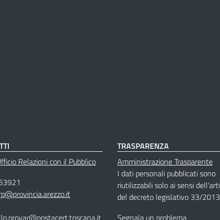
TTI
TRASPARENZA
ficio Relazioni con il Pubblico
Amministrazione Trasparente
I dati personali pubblicati sono
53921
riutilizzabili solo ai sensi dell'ar
rp@provincia.arezzo.it
del decreto legislativo 33/2013
llo.provar@postacert.toscana.it
Segnala un problema