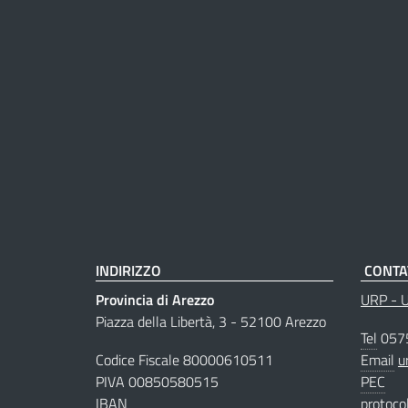
INDIRIZZO
CONTA
Provincia di Arezzo
URP - Uf
Piazza della Libertà, 3 - 52100 Arezzo
Tel
057
Codice Fiscale 80000610511
Email
u
PIVA 00850580515
PEC
IBAN
protoco