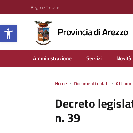
Regione Toscana
Apri la barra degli strumenti
Provincia di Arezzo
Amministrazione
Servizi
Novità
Home
Documenti e dati
Atti nor
Decreto legisla
n. 39