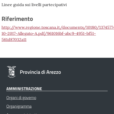
Linee guida sui livelli partecipativi
Riferimento
http://www.regione.toscana.it/documents/10180/1374577
10-2017-Allegato-A.pdf/961016bf-abc9-4951-bf51-
561d87032a11
Provincia di Arezzo
AMMINISTRAZIONE
Organi di governo
Organigramma