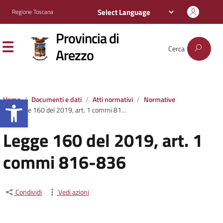
Regione Toscana
Provincia di
Cerca
Arezzo
Apri la barra degli strumenti
Home
Documenti e dati
Atti normativi
Normative
Legge 160 del 2019, art. 1 commi 816-836
Legge 160 del 2019, art. 1
commi 816-836
Condividi
Vedi azioni