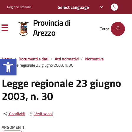
Regione Toscana
Provincia di
Cerca
Arezzo
Apri la barra degli strumenti
Home
Documenti e dati
Atti normativi
Normative
Legge regionale 23 giugno 2003, n. 30
Legge regionale 23 giugno
2003, n. 30
Condividi
Vedi azioni
ARGOMENTI