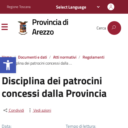
Regione Toscana
Provincia di
Cerca
Arezzo
Apri la barra degli strumenti
Home
Documenti e dati
Atti normativi
Regolamenti
Disciplina dei patrocini concessi dalla Provincia
Disciplina dei patrocini
concessi dalla Provincia
Condividi
Vedi azioni
Data:
Tempo di lettura: