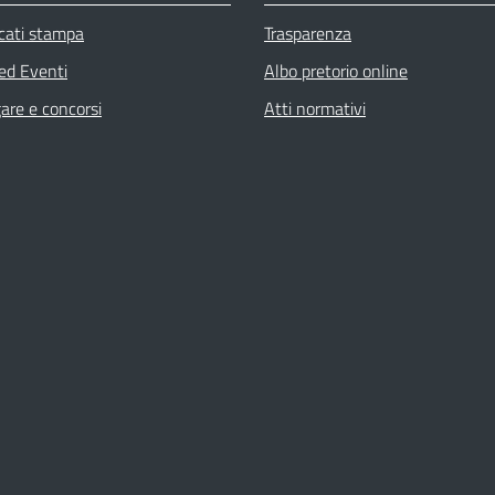
cati stampa
Trasparenza
 ed Eventi
Albo pretorio online
gare e concorsi
Atti normativi