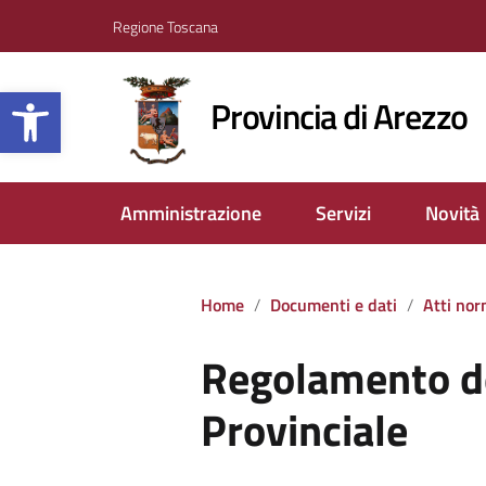
Regione Toscana
Apri la barra degli strumenti
Provincia di Arezzo
Amministrazione
Servizi
Novità
Home
Documenti e dati
Atti nor
Regolamento de
Provinciale