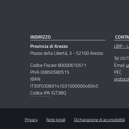
INDIRIZZO
CONTA
Provincia di Arezzo
URP - Uf
Piazza della Libertà, 3 - 52100 Arezzo
Tel
057
Codice Fiscale 80000610511
Email
u
PIVA 00850580515
PEC
IBAN
protoco
IT35F0306914103100000046045
Codice IPA
IGT3BQ
Privacy
Note legali
Dichiarazione di accessibilità