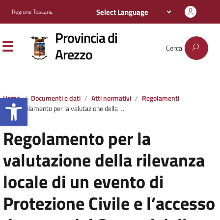
Regione Toscana
Provincia di
Cerca
Arezzo
Apri la barra degli strumenti
Home
Documenti e dati
Atti normativi
Regolamenti
Regolamento per la valutazione della rilevanza locale di un evento di Protezione Civile e l’accesso da parte dei Comuni della Provincia al fondo
Regolamento per la
valutazione della rilevanza
locale di un evento di
Protezione Civile e l’accesso