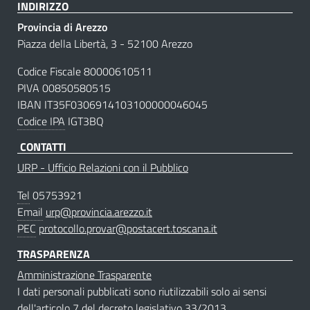
INDIRIZZO
Provincia di Arezzo
Piazza della Libertà, 3 - 52100 Arezzo
Codice Fiscale 80000610511
PIVA 00850580515
IBAN IT35F0306914103100000046045
Codice IPA
IGT3BQ
CONTATTI
URP - Ufficio Relazioni con il Pubblico
Tel
05753921
Email
urp@provincia.arezzo.it
PEC
protocollo.provar@postacert.toscana.it
TRASPARENZA
Amministrazione Trasparente
I dati personali pubblicati sono riutilizzabili solo ai sensi
dell'articolo 7 del decreto legislativo 33/2013