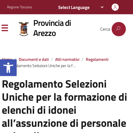
Regione Toscana
Provincia di
Cerca
Arezzo
Apri la barra degli strumenti
Home
Documenti e dati
Atti normativi
Regolamenti
Regolamento Selezioni Uniche per la formazione di elenchi di idonei all’assunzione di personale nei ruoli dell’Amministrazione Provinciale di Arezzo e degli altri Enti Locali ed organizzazione e gestione attività formativa.
Regolamento Selezioni
Uniche per la formazione di
elenchi di idonei
all’assunzione di personale