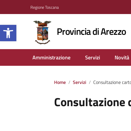
Regione Toscana
Apri la barra degli strumenti
Provincia di Arezzo
Amministrazione
Servizi
Novità
Home
Servizi
Consultazione carto
Consultazione 