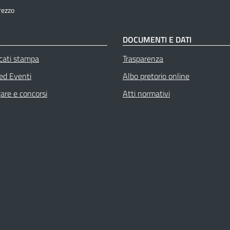
rezzo
À
DOCUMENTI E DATI
cati stampa
Trasparenza
 ed Eventi
Albo pretorio online
gare e concorsi
Atti normativi