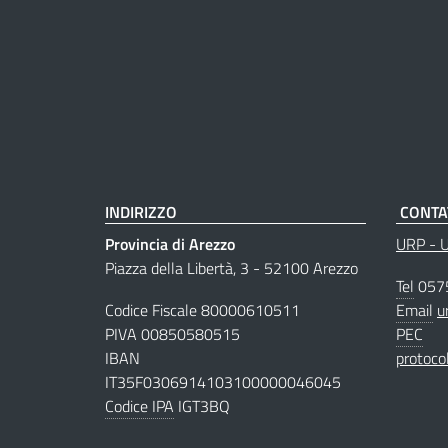
INDIRIZZO
CONTA
Provincia di Arezzo
URP - Uf
Piazza della Libertà, 3 - 52100 Arezzo
Tel
057
Codice Fiscale 80000610511
Email
u
PIVA 00850580515
PEC
IBAN
protoco
IT35F0306914103100000046045
Codice IPA
IGT3BQ