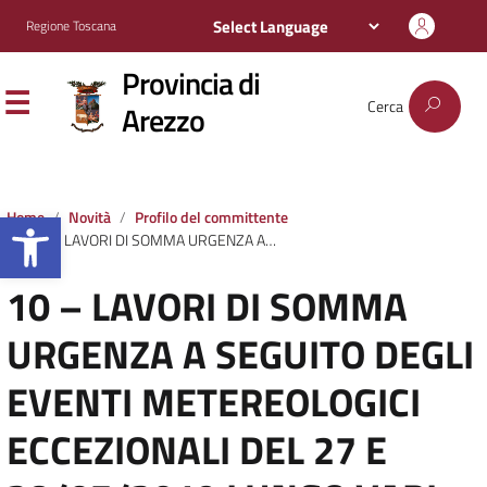
Regione Toscana
Provincia di
Cerca
Arezzo
Apri la barra degli strumenti
Home
Novità
Profilo del committente
10 – LAVORI DI SOMMA URGENZA A SEGUITO DEGLI EVENTI METEREOLOGICI ECCEZIONALI DEL 27 E 28/07/2019 LUNGO VARI TRATTI AFFIDAMENTO ALLA DITTA AVANZATI MARCO
10 – LAVORI DI SOMMA
URGENZA A SEGUITO DEGLI
EVENTI METEREOLOGICI
ECCEZIONALI DEL 27 E