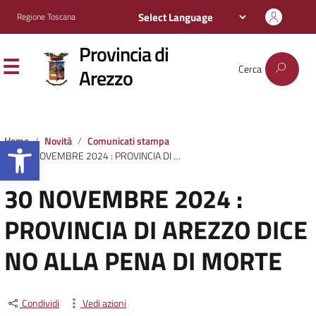
Regione Toscana
Provincia di
Cerca
Arezzo
Apri la barra degli strumenti
Home
Novità
Comunicati stampa
30 NOVEMBRE 2024 : PROVINCIA DI AREZZO DICE NO ALLA PENA DI MORTE
30 NOVEMBRE 2024 :
PROVINCIA DI AREZZO DICE
NO ALLA PENA DI MORTE
Condividi
Vedi azioni