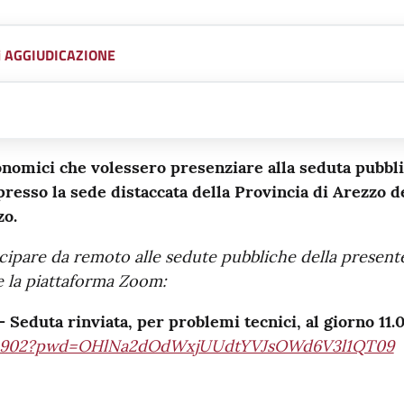
di AGGIUDICAZIONE
nomici che volessero presenziare alla seduta pubbli
 presso la sede distaccata della Provincia di Arezzo
zo.
cipare da remoto alle sedute pubbliche della present
te la piattaforma Zoom:
 Seduta rinviata, per problemi tecnici, al giorno 11.
394902?pwd=OHlNa2dOdWxjUUdtYVJsOWd6V3l1QT09