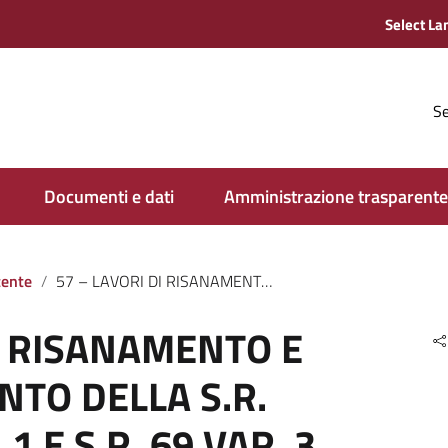
Se
Documenti e dati
Amministrazione trasparente
tente
57 – LAVORI DI RISANAMENTO E CONSOLIDAMENTO DELLA S.R. 69, S.R.69 VAR. 1 E S.R. 69 VAR. 3 DI VALDARNO, IN VARI TRATTI DA S. GIOVANNI V.NO A PONTICINO – REPARTO VALDARNO – 2^ E 3^ ZONA – ANNO 2020 – PROG. N. 20-V020
I RISANAMENTO E
TO DELLA S.R.
 1 E S.R. 69 VAR. 3