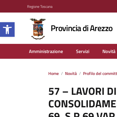
Regione Toscana
Apri la barra degli strumenti
Provincia di Arezzo
Amministrazione
Servizi
Novità
Home
Novità
Profilo del commit
57 – LAVORI D
CONSOLIDAMEN
69, S.R.69 VAR.