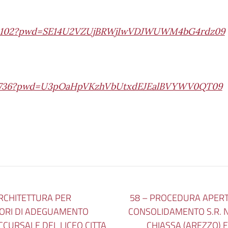
304102?pwd=SE14U2VZUjBRWjIwVDJWUWM4bG4rdz09
729736?pwd=U3pOaHpVKzhVbUtxdEJEalBVYWV0QT09
ARCHITETTURA PER
58 – PROCEDURA APERT
VORI DI ADEGUAMENTO
CONSOLIDAMENTO S.R. N.
CURSALE DEL LICEO CITTA
CHIASSA (AREZZO) 