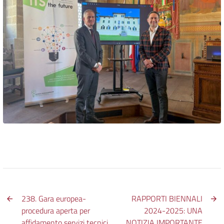
238. Gara europea-
RAPPORTI BIENNALI
procedura aperta per
2024-2025: UNA
affidamento servizi tecnici
NOTIZIA IMPORTANTE