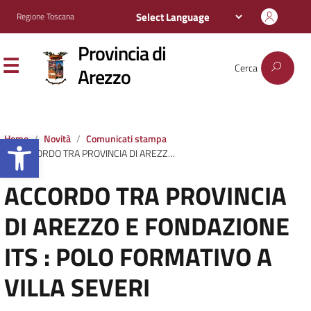
Regione Toscana
Provincia di
Cerca
Arezzo
Apri la barra degli strumenti
Home
Novità
Comunicati stampa
ACCORDO TRA PROVINCIA DI AREZZO E FONDAZIONE ITS : POLO FORMATIVO A VILLA SEVERI
ACCORDO TRA PROVINCIA
DI AREZZO E FONDAZIONE
ITS : POLO FORMATIVO A
VILLA SEVERI