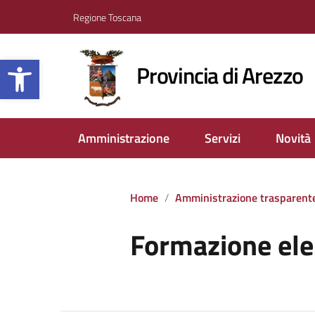
Regione Toscana
Apri la barra degli strumenti
Provincia di Arezzo
Amministrazione
Servizi
Novità
Home
Amministrazione trasparent
Formazione ele