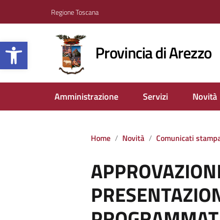
Regione Toscana
Apri la barra degli strumenti
Provincia di Arezzo
Amministrazione
Servizi
Novità
Home
Novità
Comunicati stamp
APPROVAZIONE
PRESENTAZION
PROGRAMMATIC