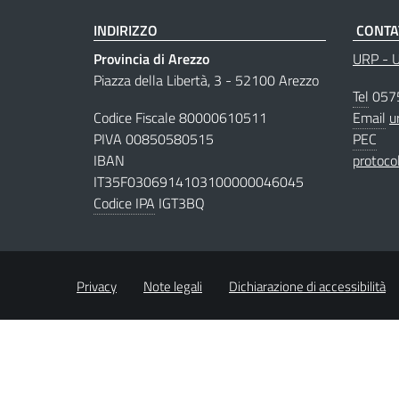
INDIRIZZO
CONTA
Provincia di Arezzo
URP - Uf
Piazza della Libertà, 3 - 52100 Arezzo
Tel
057
Codice Fiscale 80000610511
Email
u
PIVA 00850580515
PEC
IBAN
protoco
IT35F0306914103100000046045
Codice IPA
IGT3BQ
Privacy
Note legali
Dichiarazione di accessibilità