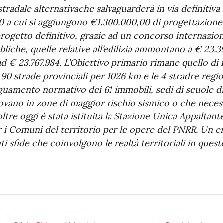
tradale alternativache salvaguarderà in via definitiva
0 a cui si aggiungono €1.300.000,00 di progettazione
rogetto definitivo, grazie ad un concorso internazion
bliche, quelle relative all’edilizia ammontano a € 23.3
 ad € 23.767.984. L’Obiettivo primario rimane quello d
 90 strade provinciali per 1026 km e le 4 stradre regio
deguamento normativo dei 61 immobili, sedi di scuole 
trovano in zone di maggior rischio sismico o che neces
tre oggi è stata istituita la Stazione Unica Appaltant
 i Comuni del territorio per le opere del PNRR. Un en
 sfide che coinvolgono le realtà territoriali in ques