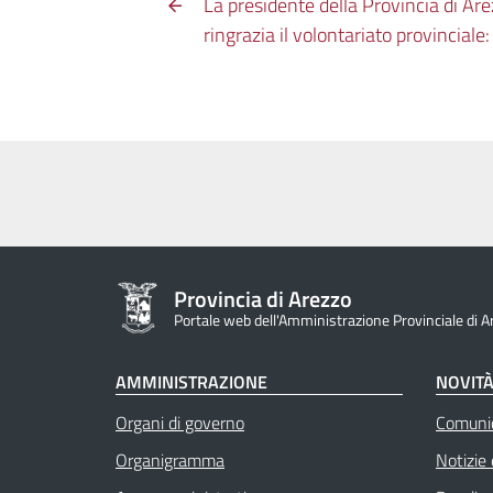
La presidente della Provincia di Are
ringrazia il volontariato provincial
Provincia di Arezzo
Portale web dell'Amministrazione Provinciale di A
AMMINISTRAZIONE
NOVIT
Organi di governo
Comuni
Organigramma
Notizie