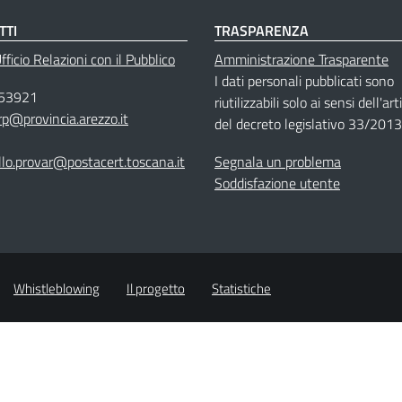
TTI
TRASPARENZA
ficio Relazioni con il Pubblico
Amministrazione Trasparente
I dati personali pubblicati sono
53921
riutilizzabili solo ai sensi dell'ar
rp@provincia.arezzo.it
del decreto legislativo 33/2013
llo.provar@postacert.toscana.it
Segnala un problema
Soddisfazione utente
Whistleblowing
Il progetto
Statistiche