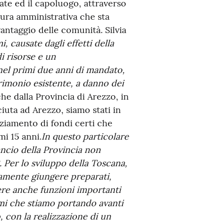
llate ed il capoluogo, attraverso
tura amministrativa che sta
antaggio delle comunità. Silvia
i, causate dagli effetti della
i risorse e un
 nel primi due anni di mandato,
trimonio esistente, a danno dei
he dalla Provincia di Arezzo, in
iuta ad Arezzo, siamo stati in
nziamento di fondi certi che
mi 15 anni.
In questo particolare
ancio della Provincia non
Per lo sviluppo della Toscana,
iamente giungere preparati,
re anche funzioni importanti
mmi che stiamo portando avanti
, con la realizzazione di un