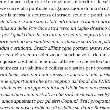
continuare a riportare l’attenzione sui territori, le va
necessari e alla puntuale riorganizzazione di una strut
er la messa in sicurezza di strade, scuole e ponti, a v
li ultimi tre anni sono state affrontate criticità enorm
chiusura delle Province attraverso un taglio drastico d
per i quali l’Ente ha dovuto fare i conti, soprattutto
ntire perfino le manutenzioni ordinarie su tutto il pa
tadini e studenti. Grazie all’impegno
portato avanti anc
carico della vicepresidenza per la prima volta riconosc
cquisire credibilità e fiducia, attraverso anche lo sta
curezza su viabilità ed edilizia scolastica per i prossi
rà finalizzato per concretizzare, ancora di più, il ril
 le opportunità che provengono dai fondi del PNRR. 
iardi di euro, un’opportunità a cui dobbiamo necessar
 macchina amministrativa che sarà chiamata a svolge
 unica appaltante per gli altri Comuni. Tra i progra
olvereun annoso problema di viabilità su Ponte Buriano