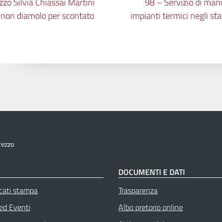
zzo Silvia Chiassai Martini
98 – Servizio di man
e: non diamolo per scontato
impianti termici negli st
rezzo
À
DOCUMENTI E DATI
cati stampa
Trasparenza
 ed Eventi
Albo pretorio online