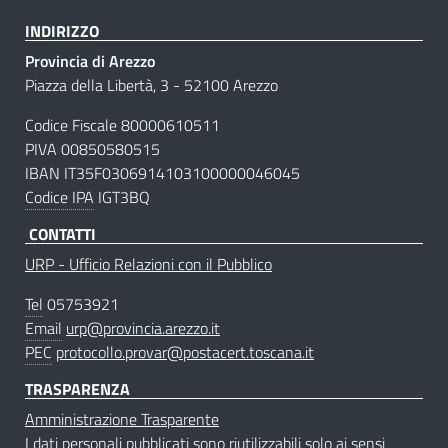
INDIRIZZO
Provincia di Arezzo
Piazza della Libertà, 3 - 52100 Arezzo
Codice Fiscale 80000610511
PIVA 00850580515
IBAN IT35F0306914103100000046045
Codice IPA
IGT3BQ
CONTATTI
URP - Ufficio Relazioni con il Pubblico
Tel
05753921
Email
urp@provincia.arezzo.it
PEC
protocollo.provar@postacert.toscana.it
TRASPARENZA
Amministrazione Trasparente
I dati personali pubblicati sono riutilizzabili solo ai sensi