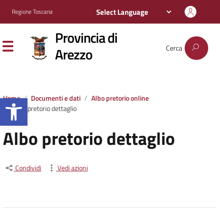
Regione Toscana
Provincia di
Cerca
Arezzo
Apri la barra degli strumenti
Home
Documenti e dati
Albo pretorio online
Albo pretorio dettaglio
Albo pretorio dettaglio
Condividi
Vedi azioni