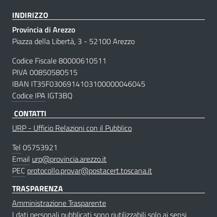
INDIRIZZO
Provincia di Arezzo
Piazza della Libertà, 3 - 52100 Arezzo
Codice Fiscale 80000610511
PIVA 00850580515
IBAN IT35F0306914103100000046045
Codice IPA
IGT3BQ
CONTATTI
URP - Ufficio Relazioni con il Pubblico
Tel
05753921
Email
urp@provincia.arezzo.it
PEC
protocollo.provar@postacert.toscana.it
TRASPARENZA
Amministrazione Trasparente
I dati personali pubblicati sono riutilizzabili solo ai sensi