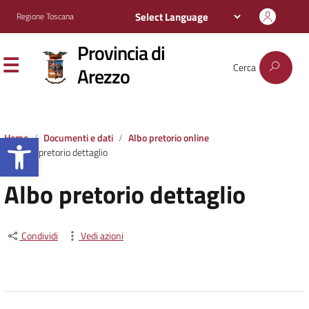
Regione Toscana
Provincia di
Cerca
Arezzo
Apri la barra degli strumenti
Home
Documenti e dati
Albo pretorio online
Albo pretorio dettaglio
Albo pretorio dettaglio
Condividi
Vedi azioni