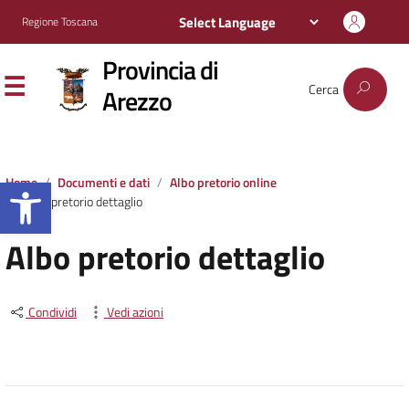
Regione Toscana
Provincia di
Cerca
Arezzo
Apri la barra degli strumenti
Home
Documenti e dati
Albo pretorio online
Albo pretorio dettaglio
Albo pretorio dettaglio
Condividi
Vedi azioni