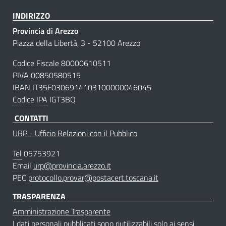
INDIRIZZO
Provincia di Arezzo
Piazza della Libertà, 3 - 52100 Arezzo
Codice Fiscale 80000610511
PIVA 00850580515
IBAN IT35F0306914103100000046045
Codice IPA
IGT3BQ
CONTATTI
URP - Ufficio Relazioni con il Pubblico
Tel
05753921
Email
urp@provincia.arezzo.it
PEC
protocollo.provar@postacert.toscana.it
TRASPARENZA
Amministrazione Trasparente
I dati personali pubblicati sono riutilizzabili solo ai sensi