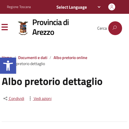
Regione Toscana
Provincia di
Cerca
Arezzo
Apri la barra degli strumenti
Home
Documenti e dati
Albo pretorio online
Albo pretorio dettaglio
Albo pretorio dettaglio
Condividi
Vedi azioni