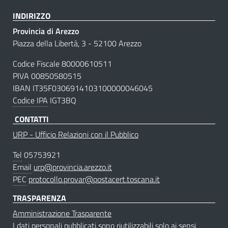
INDIRIZZO
Provincia di Arezzo
Piazza della Libertà, 3 - 52100 Arezzo
Codice Fiscale 80000610511
PIVA 00850580515
IBAN IT35F0306914103100000046045
Codice IPA
IGT3BQ
CONTATTI
URP - Ufficio Relazioni con il Pubblico
Tel
05753921
Email
urp@provincia.arezzo.it
PEC
protocollo.provar@postacert.toscana.it
TRASPARENZA
Amministrazione Trasparente
I dati personali pubblicati sono riutilizzabili solo ai sensi