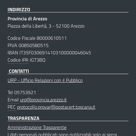
INDIRIZZO
Provincia di Arezzo
Piazza della Libertà, 3 - 52100 Arezzo
Codice Fiscale 80000610511
PIVA 00850580515
IBAN IT35F0306914103100000046045
Codice IPA
IGT3BQ
CONTATTI
URP - Ufficio Relazioni con il Pubblico
Tel
05753921
Email
urp@provincia.arezzo.it
PEC
protocollo.provar@postacert.toscana.it
TRASPARENZA
Amministrazione Trasparente
I dati personali pubblicati sono riutilizzabili solo ai sensi