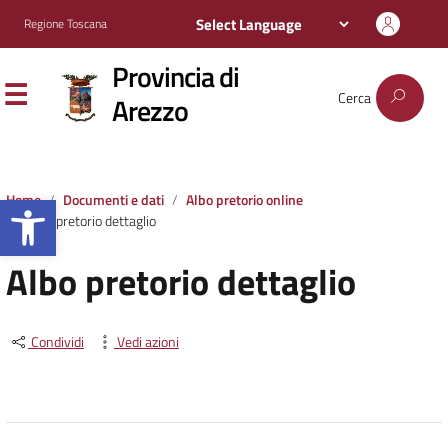
Regione Toscana
Provincia di
Cerca
Arezzo
Apri la barra degli strumenti
Home
Documenti e dati
Albo pretorio online
Albo pretorio dettaglio
Albo pretorio dettaglio
Condividi
Vedi azioni